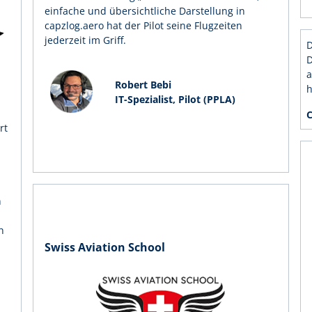
einfache und übersichtliche Darstellung in
capzlog.aero hat der Pilot seine Flugzeiten
jederzeit im Griff.
D
D
a
Robert Bebi
h
IT-Spezialist, Pilot (PPLA)
C
rt
n
h
Swiss Aviation School