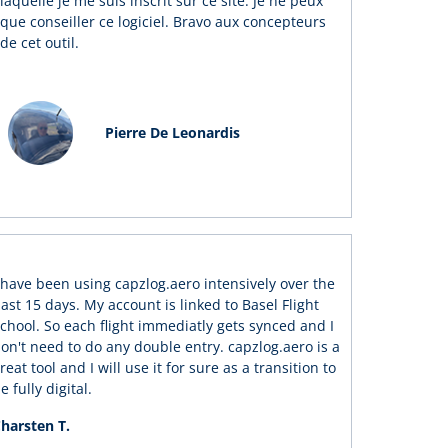
laquelle je me suis inscrit sur ce site. Je ne peux
que conseiller ce logiciel. Bravo aux concepteurs
de cet outil.
Pierre De Leonardis
 have been using capzlog.aero intensively over the
ast 15 days. My account is linked to Basel Flight
chool. So each flight immediatly gets synced and I
on't need to do any double entry. capzlog.aero is a
reat tool and I will use it for sure as a transition to
e fully digital.
harsten T.