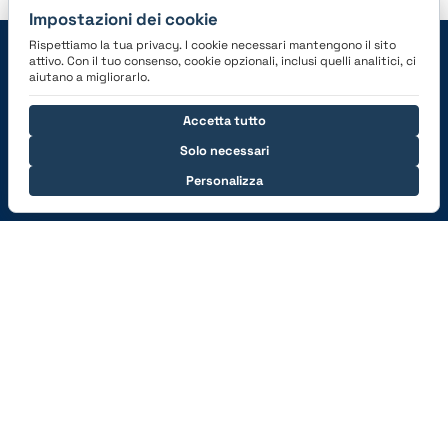
Impostazioni dei cookie
Rispettiamo la tua privacy. I cookie necessari mantengono il sito
Navigazione
attivo. Con il tuo consenso, cookie opzionali, inclusi quelli analitici, ci
aiutano a migliorarlo.
Features
Carriera
Accetta tutto
Prezzi
News
Solo necessari
Registrare
Informazioni per la stampa
Personalizza
Diventare partner
Aiuto
Supporto
Siamo nel libretto di volo
corretto?
Importazione automatica
Dalla carta al digitale
Accademia
Scarica l'applicazione