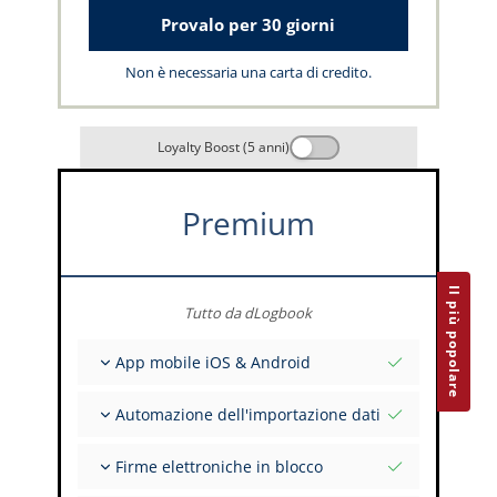
Provalo per 30 giorni
Non è necessaria una carta di credito.
Loyalty Boost (5 anni)
Premium
Il più popolare
Tutto da dLogbook
App mobile iOS & Android
Completamente offline
Automazione dell'importazione dati
Inserimento dei dati di volo e FSTD
Installazioni illimitate su tutti i tuoi dispositivi
Da oltre 400 API
Firme elettroniche in blocco
Importazione da tabulati ed Excel
Auto-Import