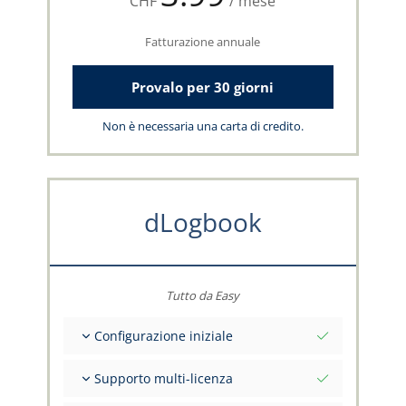
CHF
/ mese
Fatturazione annuale
Provalo per 30 giorni
Non è necessaria una carta di credito.
dLogbook
Tutto da Easy
Configurazione iniziale
Valori iniziali totali alla data di riferimento
Supporto multi-licenza
Consulenza sui tuoi dati dal team capzlog.aero
Libretto di volo separato per categoria (A), (H),