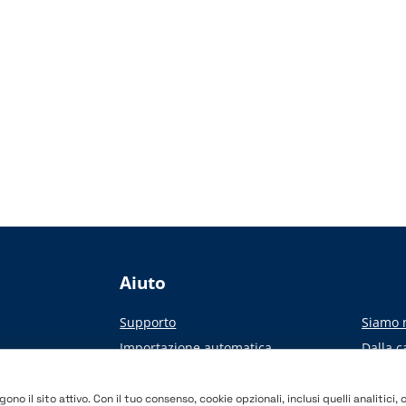
Aiuto
Supporto
Siamo n
Importazione automatica
Dalla c
 stampa
Accademia
o il sito attivo. Con il tuo consenso, cookie opzionali, inclusi quelli analitici, c