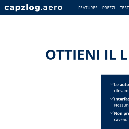
FEATURES
PREZZI
TES
OTTIENI IL 
Le auto
rilevam
Interfac
Nessun 
Non pre
caveau 