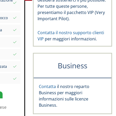
desidera sostenerci il più possibile.
tazione
e FSTD
Per tutte queste persone,
i tuoi
presentiamo il pacchetto VIP (Very
locco
Important Pilot).
xcel
inserimenti
ta
Contatta il nostro supporto clienti
tacee
VIP
per maggiori informazioni.
validità,
na data
pe Rating,
Business
zata
 valori
ompleta
rs
Contatta
il nostro reparto
i
tte di volo
Business per maggiori
informazioni sulle licenze
Business.
ese