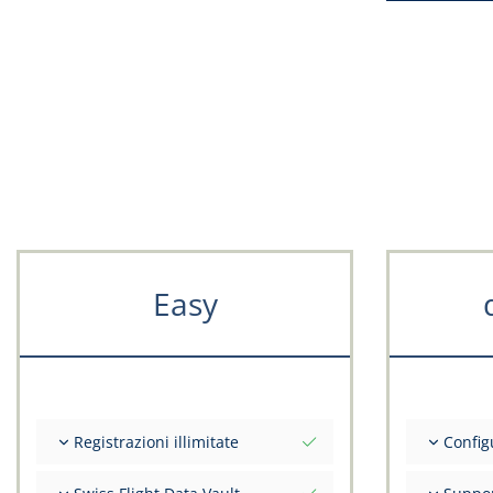
Easy
Registrazioni illimitate
Config
Numero illimitato di voli
Valori ini