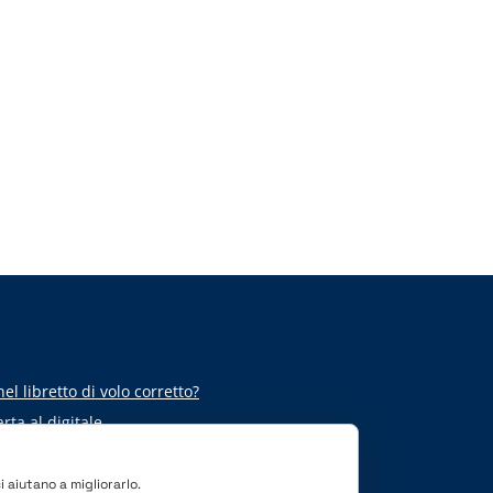
el libretto di volo corretto?
arta al digitale
i aiutano a migliorarlo.