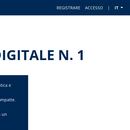
REGISTRARE
ACCESSO
|
IT
IGITALE N. 1
tica e
ompatte.
n un