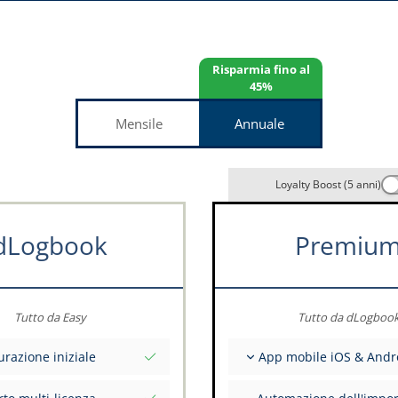
Risparmia fino al
45%
Mensile
Annuale
Loyalty Boost (5 anni)
dLogbook
Premiu
Tutto da Easy
Tutto da dLogboo
urazione iniziale
App mobile iOS & Andr
ziali totali alla data di
Completamente offline