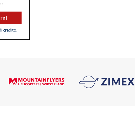
le
orni
i credito.