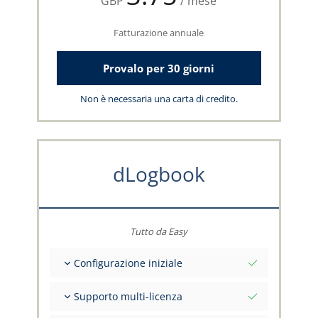
GBP
/ mese
Fatturazione annuale
Provalo per 30 giorni
Non è necessaria una carta di credito.
dLogbook
Tutto da Easy
Configurazione iniziale
Valori iniziali totali alla data di riferimento
Supporto multi-licenza
Consulenza sui tuoi dati dal team capzlog.aero
Libretto di volo separato per categoria (A), (H),