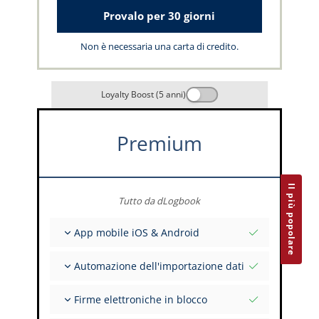
Provalo per 30 giorni
Non è necessaria una carta di credito.
Loyalty Boost (5 anni)
Premium
Il più popolare
Tutto da dLogbook
App mobile iOS & Android
Completamente offline
Automazione dell'importazione dati
Inserimento dei dati di volo e FSTD
Installazioni illimitate su tutti i tuoi dispositivi
Da oltre 400 API
Firme elettroniche in blocco
Importazione da tabulati ed Excel
Auto-Import