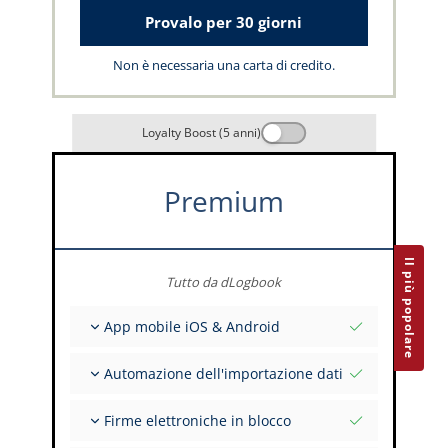
Provalo per 30 giorni
Non è necessaria una carta di credito.
Loyalty Boost (5 anni)
Premium
Il più popolare
Tutto da dLogbook
App mobile iOS & Android
Completamente offline
Automazione dell'importazione dati
Inserimento dei dati di volo e FSTD
Installazioni illimitate su tutti i tuoi dispositivi
Da oltre 400 API
Firme elettroniche in blocco
Importazione da tabulati ed Excel
Auto-Import