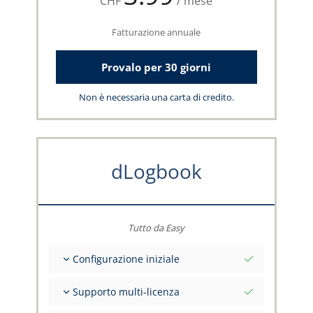
CHF
/ mese
Fatturazione annuale
Provalo per 30 giorni
Non è necessaria una carta di credito.
dLogbook
Tutto da Easy
Configurazione iniziale
Valori iniziali totali alla data di riferimento
Supporto multi-licenza
Consulenza sui tuoi dati dal team capzlog.aero
Libretto di volo separato per categoria (A), (H),