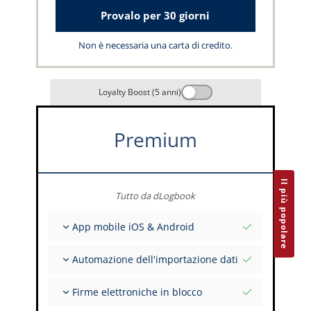
Provalo per 30 giorni
Non è necessaria una carta di credito.
Loyalty Boost (5 anni)
Premium
Il più popolare
Tutto da dLogbook
App mobile iOS & Android
Completamente offline
Automazione dell'importazione dati
Inserimento dei dati di volo e FSTD
Installazioni illimitate su tutti i tuoi dispositivi
Da oltre 400 API
Firme elettroniche in blocco
Importazione da tabulati ed Excel
Auto-Import