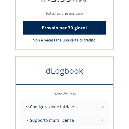
CHF
/ mese
Fatturazione annuale
Provalo per 30 giorni
Non è necessaria una carta di credito.
dLogbook
Tutto da Easy
Configurazione iniziale
Valori iniziali totali alla data di riferimento
Supporto multi-licenza
Consulenza sui tuoi dati dal team capzlog.aero
Libretto di volo separato per categoria (A), (H),