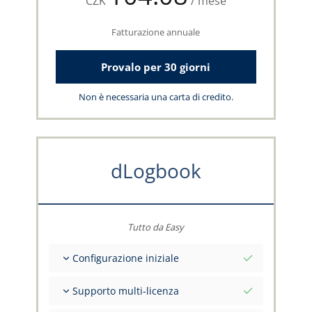
CZK
/ mese
Fatturazione annuale
Provalo per 30 giorni
Non è necessaria una carta di credito.
dLogbook
Tutto da Easy
Configurazione iniziale
Valori iniziali totali alla data di riferimento
Supporto multi-licenza
Consulenza sui tuoi dati dal team capzlog.aero
Libretto di volo separato per categoria (A), (H),