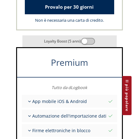
Provalo per 30 giorni
Non è necessaria una carta di credito.
Loyalty Boost (5 anni)
Premium
Il più popolare
Tutto da dLogbook
App mobile iOS & Android
Completamente offline
Automazione dell'importazione dati
Inserimento dei dati di volo e FSTD
Installazioni illimitate su tutti i tuoi dispositivi
Da oltre 400 API
Firme elettroniche in blocco
Importazione da tabulati ed Excel
Auto-Import