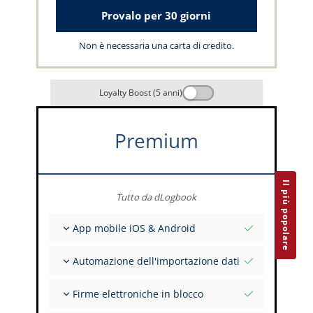
Provalo per 30 giorni
Non è necessaria una carta di credito.
Loyalty Boost (5 anni)
Premium
Il più popolare
Tutto da dLogbook
App mobile iOS & Android
Completamente offline
Automazione dell'importazione dati
Inserimento dei dati di volo e FSTD
Installazioni illimitate su tutti i tuoi dispositivi
Da oltre 400 API
Firme elettroniche in blocco
Importazione da tabulati ed Excel
Auto-Import