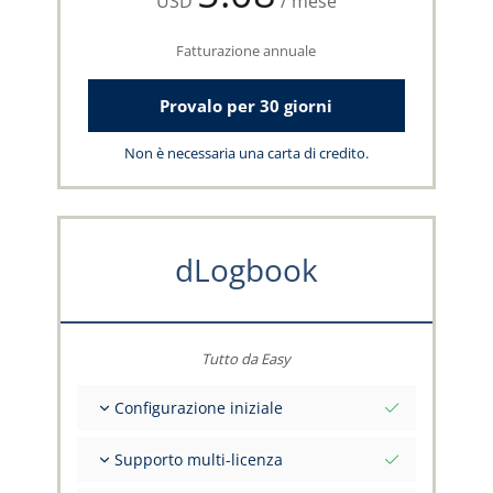
USD
/ mese
Fatturazione annuale
Provalo per 30 giorni
Non è necessaria una carta di credito.
dLogbook
Tutto da Easy
Configurazione iniziale
Valori iniziali totali alla data di riferimento
Supporto multi-licenza
Consulenza sui tuoi dati dal team capzlog.aero
Libretto di volo separato per categoria (A), (H),