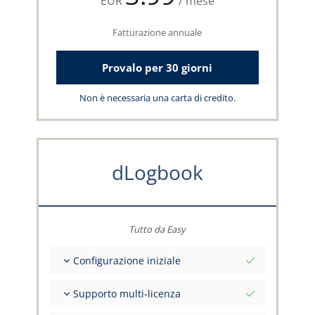
EUR
/ mese
Fatturazione annuale
Provalo per 30 giorni
Non è necessaria una carta di credito.
dLogbook
Tutto da Easy
Configurazione iniziale
Valori iniziali totali alla data di riferimento
Supporto multi-licenza
Consulenza sui tuoi dati dal team capzlog.aero
Libretto di volo separato per categoria (A), (H),