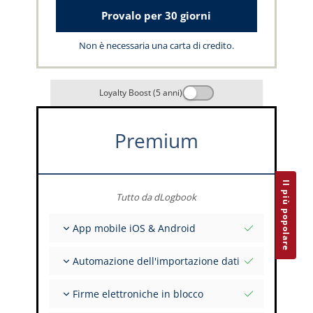
Provalo per 30 giorni
Non è necessaria una carta di credito.
Loyalty Boost (5 anni)
Premium
Il più popolare
Tutto da dLogbook
App mobile iOS & Android
Completamente offline
Automazione dell'importazione dati
Inserimento dei dati di volo e FSTD
Installazioni illimitate su tutti i tuoi dispositivi
Da oltre 400 API
Firme elettroniche in blocco
Importazione da tabulati ed Excel
Auto-Import