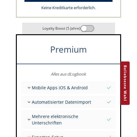
Keine Kreditkarte erforderlich.
Loyalty Boost (5 Jahre)
Premium
Beliebteste Wahl
Alles aus dLogbook
Mobile Apps iOS & Android
Vollständig offline
Automatisierter Datenimport
Flug- & FSTD-Einträge
Unbegrenzte Installationen auf all deinen
Aus über 400 APIs
Geräten
Mehrere elektronische
Import aus Tabellen und Excel
Unterschriften
Auto-Import
FI zur Unterschrift mehrerer Einträge einladen