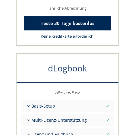
Jährliche Abrechnung
Teste 30 Tage kostenlos
Keine Kreditkarte erforderlich.
dLogbook
Alles aus Easy
Basis-Setup
Gesamt-Initialwerte per Stichtag
Multi-Lizenz-Unterstützung
Beratung zu deinen Daten durch das
capzlog.aero-Team
Separates Flugbuch pro Kategorie (A), (H), (S),
Lizenz und Flugbuch
(B)