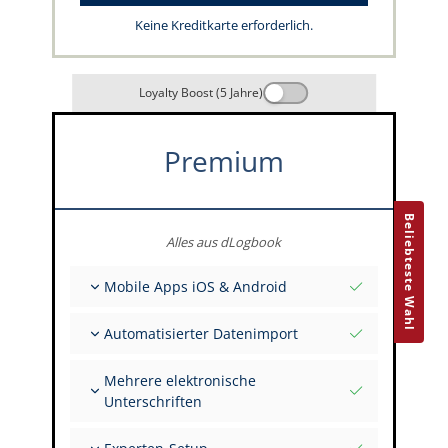
Keine Kreditkarte erforderlich.
Loyalty Boost (5 Jahre)
Premium
Beliebteste Wahl
Alles aus dLogbook
Mobile Apps iOS & Android
Vollständig offline
Automatisierter Datenimport
Flug- & FSTD-Einträge
Unbegrenzte Installationen auf all deinen
Aus über 400 APIs
Geräten
Mehrere elektronische
Import aus Tabellen und Excel
Unterschriften
Auto-Import
FI zur Unterschrift mehrerer Einträge einladen