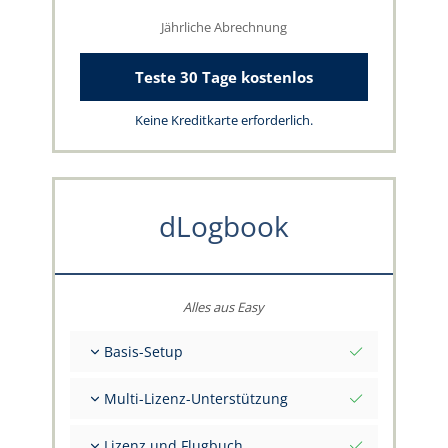
Jährliche Abrechnung
Teste 30 Tage kostenlos
Keine Kreditkarte erforderlich.
dLogbook
Alles aus Easy
Basis-Setup
Gesamt-Initialwerte per Stichtag
Multi-Lizenz-Unterstützung
Beratung zu deinen Daten durch das
capzlog.aero-Team
Separates Flugbuch pro Kategorie (A), (H), (S),
Lizenz und Flugbuch
(B)