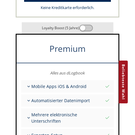
Keine Kreditkarte erforderlich.
Loyalty Boost (5 Jahre)
Premium
Beliebteste Wahl
Alles aus dLogbook
Mobile Apps iOS & Android
Vollständig offline
Automatisierter Datenimport
Flug- & FSTD-Einträge
Unbegrenzte Installationen auf all deinen
Aus über 400 APIs
Geräten
Mehrere elektronische
Import aus Tabellen und Excel
Unterschriften
Auto-Import
FI zur Unterschrift mehrerer Einträge einladen