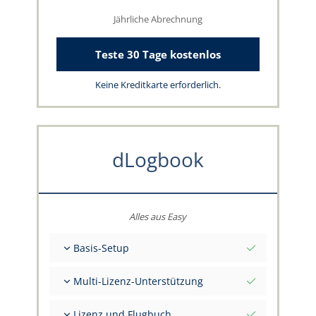
Jährliche Abrechnung
Teste 30 Tage kostenlos
Keine Kreditkarte erforderlich.
dLogbook
Alles aus Easy
Basis-Setup
Gesamt-Initialwerte per Stichtag
Multi-Lizenz-Unterstützung
Beratung zu deinen Daten durch das
capzlog.aero-Team
Separates Flugbuch pro Kategorie (A), (H), (S),
Lizenz und Flugbuch
(B)