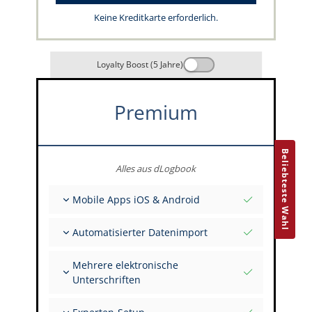
Keine Kreditkarte erforderlich.
Loyalty Boost (5 Jahre)
Premium
Beliebteste Wahl
Alles aus dLogbook
Mobile Apps iOS & Android
Vollständig offline
Automatisierter Datenimport
Flug- & FSTD-Einträge
Unbegrenzte Installationen auf all deinen
Aus über 400 APIs
Geräten
Mehrere elektronische
Import aus Tabellen und Excel
Unterschriften
Auto-Import
FI zur Unterschrift mehrerer Einträge einladen