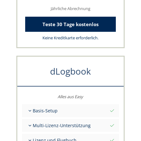
Jährliche Abrechnung
Teste 30 Tage kostenlos
Keine Kreditkarte erforderlich.
dLogbook
Alles aus Easy
Basis-Setup
Gesamt-Initialwerte per Stichtag
Multi-Lizenz-Unterstützung
Beratung zu deinen Daten durch das
capzlog.aero-Team
Separates Flugbuch pro Kategorie (A), (H), (S),
Lizenz und Flugbuch
(B)