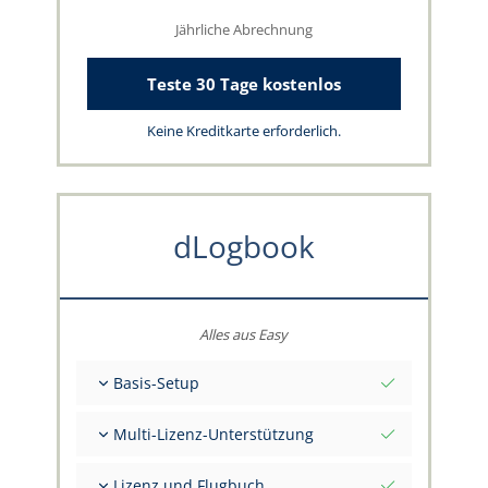
Jährliche Abrechnung
Teste 30 Tage kostenlos
Keine Kreditkarte erforderlich.
dLogbook
Alles aus Easy
Basis-Setup
Gesamt-Initialwerte per Stichtag
Multi-Lizenz-Unterstützung
Beratung zu deinen Daten durch das
capzlog.aero-Team
Separates Flugbuch pro Kategorie (A), (H), (S),
Lizenz und Flugbuch
(B)