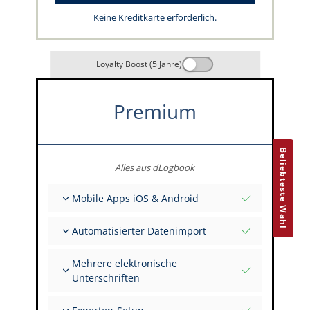
Keine Kreditkarte erforderlich.
Loyalty Boost (5 Jahre)
Premium
Beliebteste Wahl
Alles aus dLogbook
Mobile Apps iOS & Android
Vollständig offline
Automatisierter Datenimport
Flug- & FSTD-Einträge
Unbegrenzte Installationen auf all deinen
Aus über 400 APIs
Geräten
Mehrere elektronische
Import aus Tabellen und Excel
Unterschriften
Auto-Import
FI zur Unterschrift mehrerer Einträge einladen