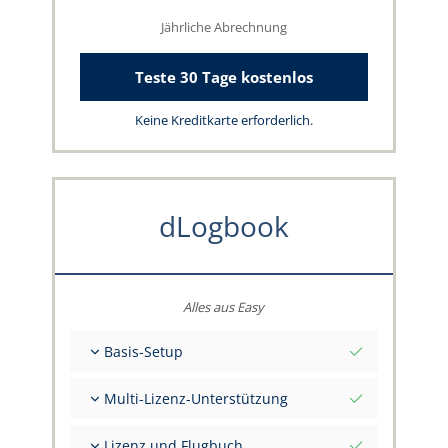
Jährliche Abrechnung
Teste 30 Tage kostenlos
Keine Kreditkarte erforderlich.
dLogbook
Alles aus Easy
Basis-Setup
Gesamt-Initialwerte per Stichtag
Multi-Lizenz-Unterstützung
Beratung zu deinen Daten durch das
capzlog.aero-Team
Separates Flugbuch pro Kategorie (A), (H), (S),
Lizenz und Flugbuch
(B)