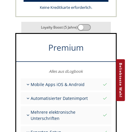
Keine Kreditkarte erforderlich.
Loyalty Boost (5 Jahre)
Premium
Beliebteste Wahl
Alles aus dLogbook
Mobile Apps iOS & Android
Vollständig offline
Automatisierter Datenimport
Flug- & FSTD-Einträge
Unbegrenzte Installationen auf all deinen
Aus über 400 APIs
Geräten
Mehrere elektronische
Import aus Tabellen und Excel
Unterschriften
Auto-Import
FI zur Unterschrift mehrerer Einträge einladen