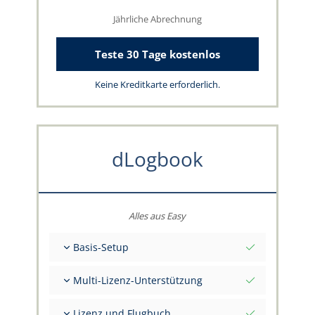
Jährliche Abrechnung
Teste 30 Tage kostenlos
Keine Kreditkarte erforderlich.
dLogbook
Alles aus Easy
Basis-Setup
Gesamt-Initialwerte per Stichtag
Multi-Lizenz-Unterstützung
Beratung zu deinen Daten durch das
capzlog.aero-Team
Separates Flugbuch pro Kategorie (A), (H), (S),
Lizenz und Flugbuch
(B)