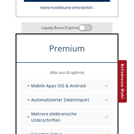
Keine Kreditkarte erforderlich.
Loyalty Boost (5 Jahre)
Premium
Beliebteste Wahl
Alles aus dLogbook
Mobile Apps iOS & Android
Vollständig offline
Automatisierter Datenimport
Flug- & FSTD-Einträge
Unbegrenzte Installationen auf all deinen
Aus über 400 APIs
Geräten
Mehrere elektronische
Import aus Tabellen und Excel
Unterschriften
Auto-Import
FI zur Unterschrift mehrerer Einträge einladen