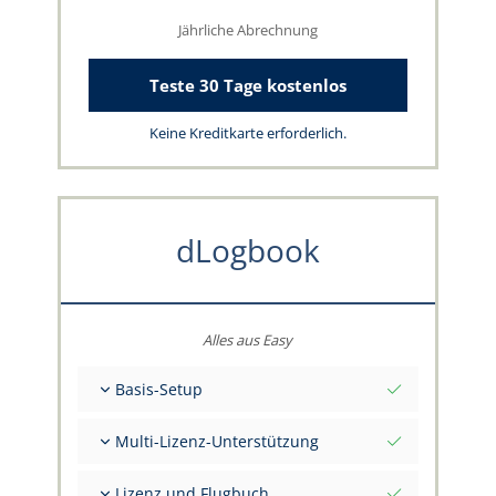
Jährliche Abrechnung
Teste 30 Tage kostenlos
Keine Kreditkarte erforderlich.
dLogbook
Alles aus Easy
Basis-Setup
Gesamt-Initialwerte per Stichtag
Multi-Lizenz-Unterstützung
Beratung zu deinen Daten durch das
capzlog.aero-Team
Separates Flugbuch pro Kategorie (A), (H), (S),
Lizenz und Flugbuch
(B)