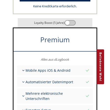
Keine Kreditkarte erforderlich.
Loyalty Boost (5 Jahre)
Premium
Beliebteste Wahl
Alles aus dLogbook
Mobile Apps iOS & Android
Vollständig offline
Automatisierter Datenimport
Flug- & FSTD-Einträge
Unbegrenzte Installationen auf all deinen
Aus über 400 APIs
Geräten
Mehrere elektronische
Import aus Tabellen und Excel
Unterschriften
Auto-Import
FI zur Unterschrift mehrerer Einträge einladen