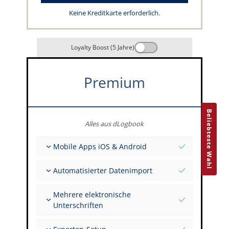
Keine Kreditkarte erforderlich.
Loyalty Boost (5 Jahre)
Premium
Beliebteste Wahl
Alles aus dLogbook
Mobile Apps iOS & Android
Vollständig offline
Automatisierter Datenimport
Flug- & FSTD-Einträge
Unbegrenzte Installationen auf all deinen
Aus über 400 APIs
Geräten
Mehrere elektronische
Import aus Tabellen und Excel
Unterschriften
Auto-Import
FI zur Unterschrift mehrerer Einträge einladen