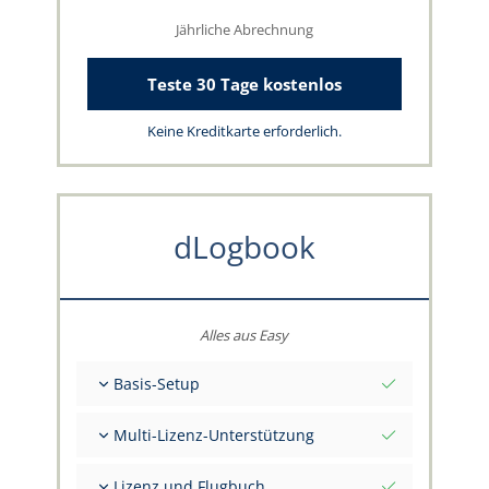
Jährliche Abrechnung
Teste 30 Tage kostenlos
Keine Kreditkarte erforderlich.
dLogbook
Alles aus Easy
Basis-Setup
Gesamt-Initialwerte per Stichtag
Multi-Lizenz-Unterstützung
Beratung zu deinen Daten durch das
capzlog.aero-Team
Separates Flugbuch pro Kategorie (A), (H), (S),
Lizenz und Flugbuch
(B)