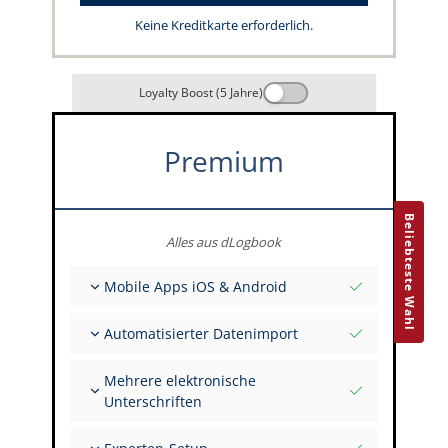
Keine Kreditkarte erforderlich.
Loyalty Boost (5 Jahre)
Premium
Beliebteste Wahl
Alles aus dLogbook
Mobile Apps iOS & Android
Vollständig offline
Automatisierter Datenimport
Flug- & FSTD-Einträge
Unbegrenzte Installationen auf all deinen
Aus über 400 APIs
Geräten
Mehrere elektronische
Import aus Tabellen und Excel
Unterschriften
Auto-Import
FI zur Unterschrift mehrerer Einträge einladen