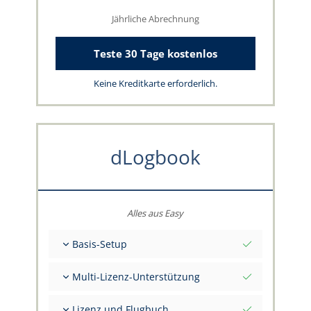
Jährliche Abrechnung
Teste 30 Tage kostenlos
Keine Kreditkarte erforderlich.
dLogbook
Alles aus Easy
Basis-Setup
Gesamt-Initialwerte per Stichtag
Multi-Lizenz-Unterstützung
Beratung zu deinen Daten durch das
capzlog.aero-Team
Separates Flugbuch pro Kategorie (A), (H), (S),
Lizenz und Flugbuch
(B)