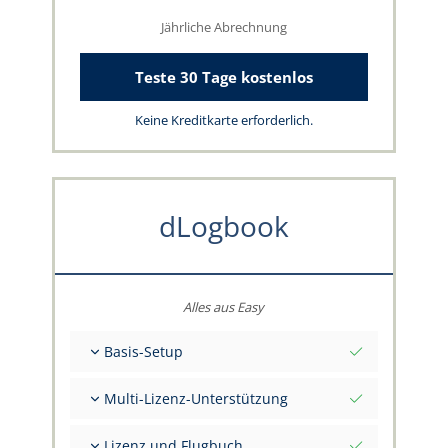
Jährliche Abrechnung
Teste 30 Tage kostenlos
Keine Kreditkarte erforderlich.
dLogbook
Alles aus Easy
Basis-Setup
Gesamt-Initialwerte per Stichtag
Multi-Lizenz-Unterstützung
Beratung zu deinen Daten durch das
capzlog.aero-Team
Separates Flugbuch pro Kategorie (A), (H), (S),
Lizenz und Flugbuch
(B)