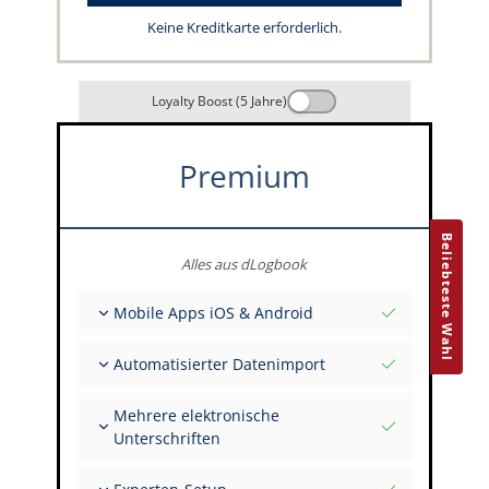
Keine Kreditkarte erforderlich.
Loyalty Boost (5 Jahre)
Premium
Beliebteste Wahl
Alles aus dLogbook
Mobile Apps iOS & Android
Vollständig offline
Automatisierter Datenimport
Flug- & FSTD-Einträge
Unbegrenzte Installationen auf all deinen
Aus über 400 APIs
Geräten
Mehrere elektronische
Import aus Tabellen und Excel
Unterschriften
Auto-Import
FI zur Unterschrift mehrerer Einträge einladen