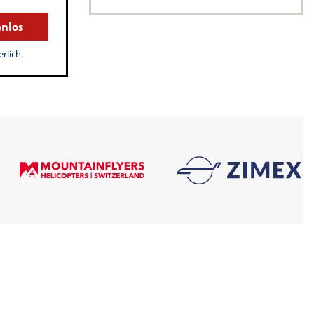
enlos
rlich.