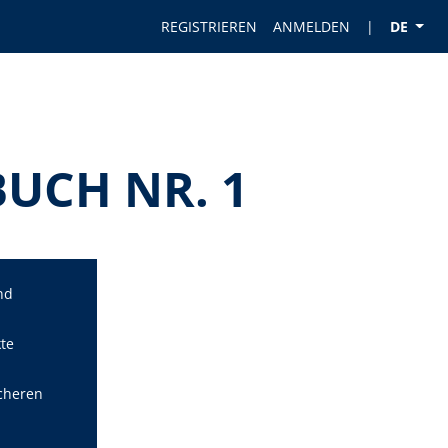
REGISTRIEREN
ANMELDEN
|
DE
BUCH NR. 1
nd
te
cheren