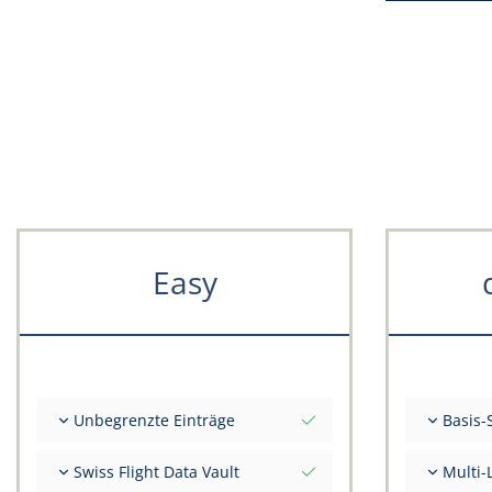
Easy
Unbegrenzte Einträge
Basis-
Unbegrenzte Anzahl Flüge
Gesamt-In
Swiss Flight Data Vault
Multi-
Unbegrenzte Anzahl FSTD
Beratung