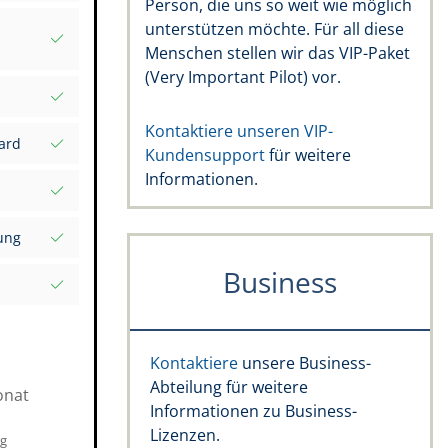
Person, die uns so weit wie möglich
f all
unterstützen möchte. Für all diese
l
Menschen stellen wir das VIP-Paket
(Very Important Pilot) vor.
Einträge
en
ro-
Kontaktiere unseren VIP-
ard
Kundensupport
für weitere
tigkeit,
Informationen.
ein
 Type
ung
l
rs und
Business
tät
Markers
e
routen
Kontaktiere
unsere Business-
Abteilung für weitere
onat
Informationen zu Business-
Lizenzen.
ng