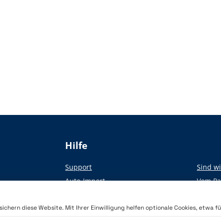
Hilfe
Support
Sind wi
Auto-Import
Vom Pap
ie Presse
Akademie
chern diese Website. Mit Ihrer Einwilligung helfen optionale Cookies, etwa für