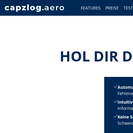
FEATURES
PREISE
TES
HOL DIR D
Automat
Fehler
Intuiti
Informa
Keine S
Schweiz