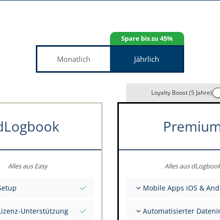
Spare bis zu 45%
Monatlich
Jährlich
Loyalty Boost (5 Jahre)
dLogbook
Premiu
Alles aus Easy
Alles aus dLogboo
Setup
Mobile Apps iOS & And
itialwerte per Stichtag
Vollständig offline
Lizenz-Unterstützung
Automatisierter Daten
 zu deinen Daten durch das
Flug- & FSTD-Einträge