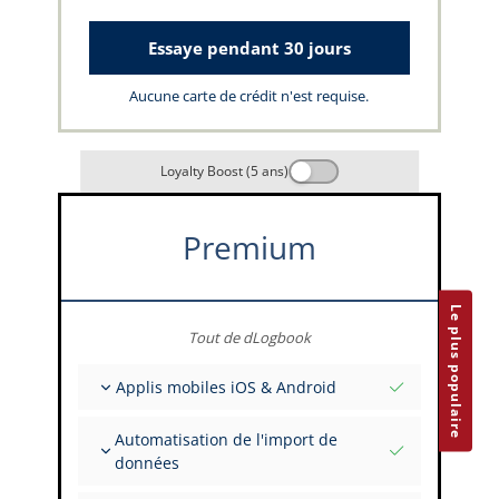
Essaye pendant 30 jours
Aucune carte de crédit n'est requise.
Loyalty Boost (5 ans)
Premium
Le plus populaire
Tout de dLogbook
Applis mobiles iOS & Android
Entièrement hors ligne
Automatisation de l'import de
Saisies de vol et FSTD
données
Installations illimitées sur tous vos appareils
Depuis plus de 400 API