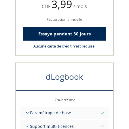
3,99
CHF
/ mois
Facturation annuelle
Essaye pendant 30 jours
Aucune carte de crédit n'est requise.
dLogbook
Tout d'Easy
Paramétrage de base
Valeurs initiales totales à une date
Support multi-licences
Conseils sur vos données par l'équipe