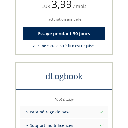
3,99
EUR
/ mois
Facturation annuelle
Essaye pendant 30 jours
Aucune carte de crédit n'est requise.
dLogbook
Tout d'Easy
Paramétrage de base
Valeurs initiales totales à une date
Support multi-licences
Conseils sur vos données par l'équipe