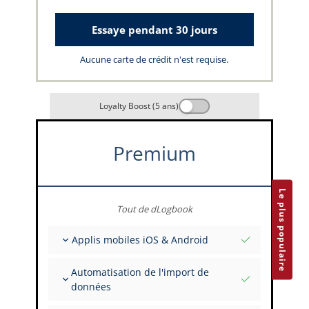
Essaye pendant 30 jours
Aucune carte de crédit n'est requise.
Loyalty Boost (5 ans)
Premium
Le plus populaire
Tout de dLogbook
Applis mobiles iOS & Android
Entièrement hors ligne
Automatisation de l'import de
Saisies de vol et FSTD
données
Installations illimitées sur tous vos appareils
Depuis plus de 400 API