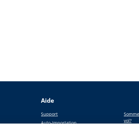
Aide
Support
Sommes
vol?
Auto-Importation
Du pap
a presse
Académie