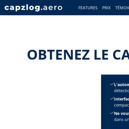
FEATURES
PRIX
TÉMOI
OBTENEZ LE C
L'automa
détecti
Interfac
compact
Ne vous
dans un