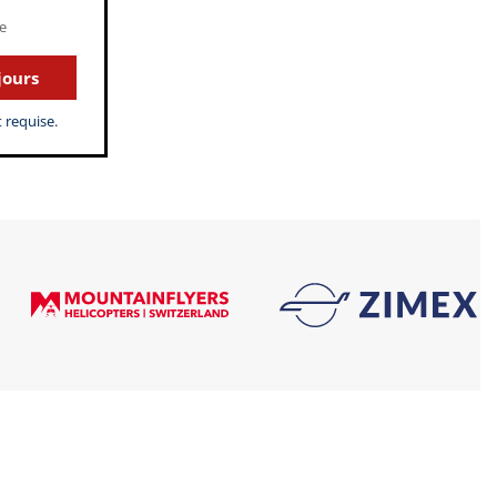
e
jours
 requise.