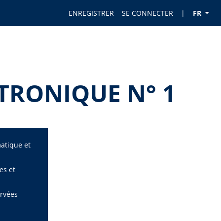
ENREGISTRER
SE CONNECTER
|
FR
TRONIQUE N° 1
matique et
es et
ervées