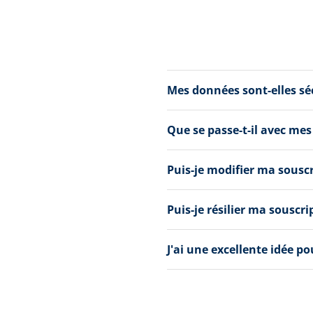
Mes données sont-elles s
Que se passe-t-il avec mes
Puis-je modifier ma sousc
Puis-je résilier ma souscri
J'ai une excellente idée p