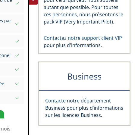
pour celui qui veut nous soutenir
ort de
autant que possible. Pour toutes
us vos
ces personnes, nous présentons le
es par
pack VIP (Very Important Pilot).
el
Contactez notre support client VIP
pour plus d'informations.
gnatures
perts
onnel
œil :
Business
une date
pe Rating,
ée
et valeurs
mplète
Contacte
notre département
Markers
Business pour plus d’informations
e vol
sur les licences Business.
 mois