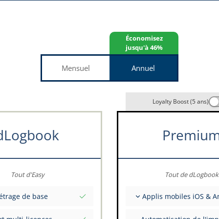
Économisez
jusqu'à 46%
Mensuel
Annuel
Loyalty Boost (5 ans)
dLogbook
Premiu
Tout d'Easy
Tout de dLogbook
étrage de base
Applis mobiles iOS & A
nitiales totales à une date
Entièrement hors ligne