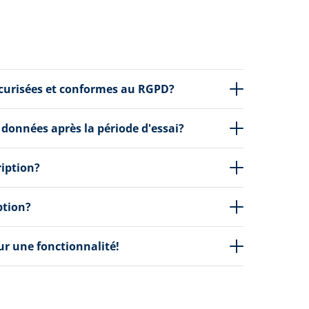
écurisées et conformes au RGPD?
 données après la période d'essai?
ription?
ption?
our une fonctionnalité!