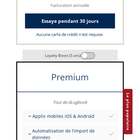
Facturation annuelle
Essaye pendant 30 jours
Aucune carte de crédit n'est requise.
Loyalty Boost (5 ans)
Premium
Le plus populaire
Tout de dLogbook
Applis mobiles iOS & Android
Entièrement hors ligne
Automatisation de l'import de
Saisies de vol et FSTD
données
Installations illimitées sur tous vos appareils