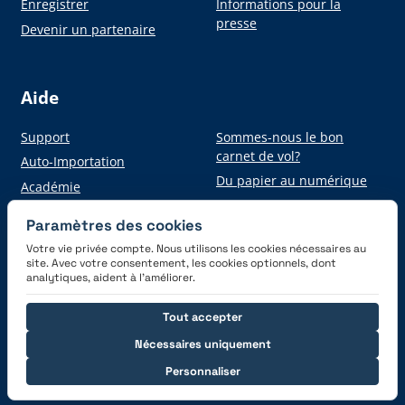
Enregistrer
Informations pour la
presse
Devenir un partenaire
Aide
Support
Sommes-nous le bon
carnet de vol?
Auto-Importation
Du papier au numérique
Académie
Paramètres des cookies
Votre vie privée compte. Nous utilisons les cookies nécessaires au
Obtenez l'application
site. Avec votre consentement, les cookies optionnels, dont
analytiques, aident à l’améliorer.
Tout accepter
Nécessaires uniquement
Personnaliser
Connectez-vous avec nous