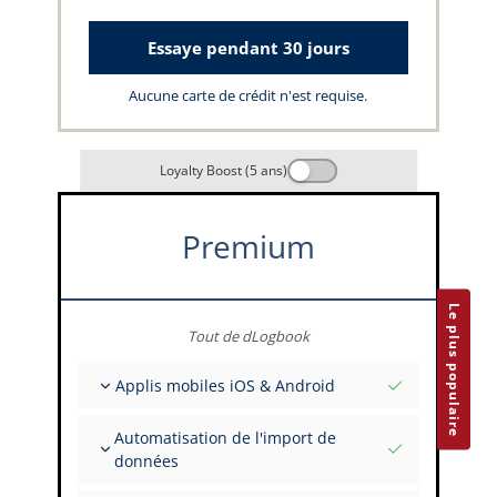
Essaye pendant 30 jours
Aucune carte de crédit n'est requise.
Loyalty Boost (5 ans)
Premium
Le plus populaire
Tout de dLogbook
Applis mobiles iOS & Android
Entièrement hors ligne
Automatisation de l'import de
Saisies de vol et FSTD
données
Installations illimitées sur tous vos appareils
Depuis plus de 400 API