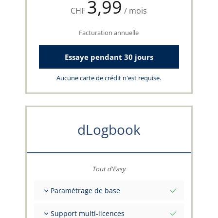
3,99
CHF
/ mois
Facturation annuelle
Essaye pendant 30 jours
Aucune carte de crédit n'est requise.
dLogbook
Tout d'Easy
Paramétrage de base
Valeurs initiales totales à une date
Support multi-licences
Conseils sur vos données par l'équipe