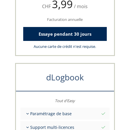
3,99
CHF
/ mois
Facturation annuelle
Essaye pendant 30 jours
Aucune carte de crédit n'est requise.
dLogbook
Tout d'Easy
Paramétrage de base
Valeurs initiales totales à une date
Support multi-licences
Conseils sur vos données par l'équipe