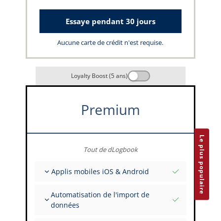
Essaye pendant 30 jours
Aucune carte de crédit n'est requise.
Loyalty Boost (5 ans)
Premium
Le plus populaire
Tout de dLogbook
Applis mobiles iOS & Android
Entièrement hors ligne
Automatisation de l'import de
Saisies de vol et FSTD
données
Installations illimitées sur tous vos appareils
Depuis plus de 400 API