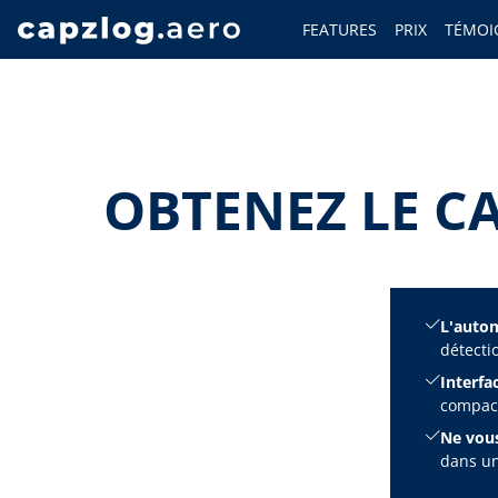
FEATURES
PRIX
TÉMOI
OBTENEZ LE C
L'automa
détecti
Interfac
compact
Ne vous
dans un