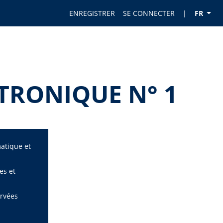
ENREGISTRER
SE CONNECTER
|
FR
TRONIQUE N° 1
matique et
es et
ervées