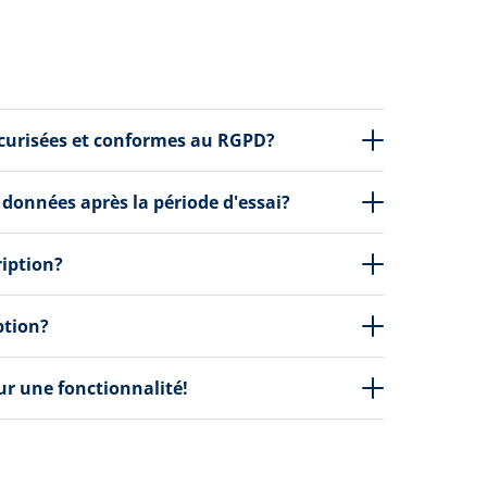
écurisées et conformes au RGPD?
 données après la période d'essai?
ription?
ption?
our une fonctionnalité!