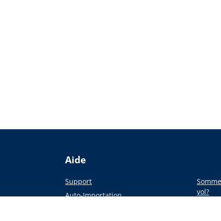
Aide
Support
Sommes
vol?
Auto-Importation
Du pap
a presse
Académie