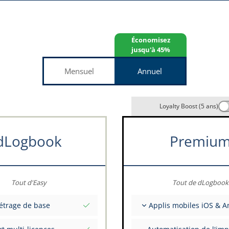
Économisez
jusqu'à 45%
Mensuel
Annuel
Loyalty Boost (5 ans)
dLogbook
Premiu
Tout d'Easy
Tout de dLogbook
étrage de base
Applis mobiles iOS & A
nitiales totales à une date
Entièrement hors ligne