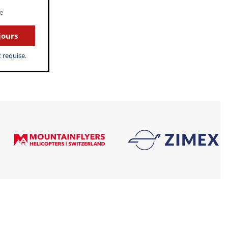
e
jours
 requise.