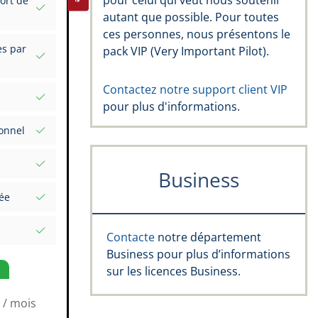
pour celui qui veut nous soutenir
ort de
autant que possible. Pour toutes
us vos
ces personnes, nous présentons le
es par
pack VIP (Very Important Pilot).
el
Contactez notre support client VIP
pour plus d'informations.
gnatures
perts
onnel
œil :
Business
une date
pe Rating,
ée
et valeurs
mplète
Contacte
notre département
Markers
Business pour plus d’informations
e vol
sur les licences Business.
/ mois