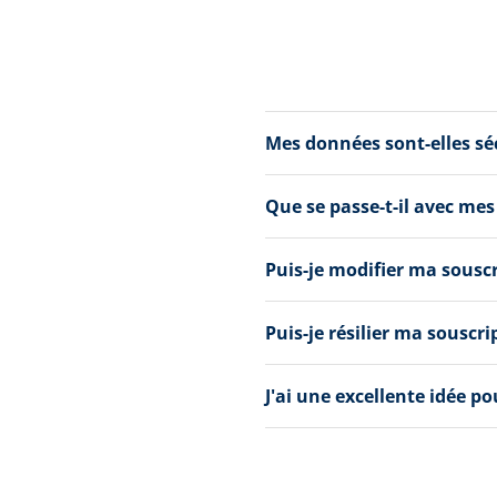
Mes données sont-elles s
Que se passe-t-il avec mes
Puis-je modifier ma sousc
Puis-je résilier ma souscri
J'ai une excellente idée p