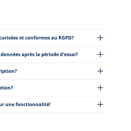
écurisées et conformes au RGPD?
 données après la période d'essai?
ription?
ption?
our une fonctionnalité!