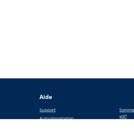
Aide
Support
Sommes
vol?
Auto-Importation
Du pap
a presse
Académie