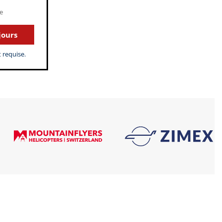
e
jours
 requise.