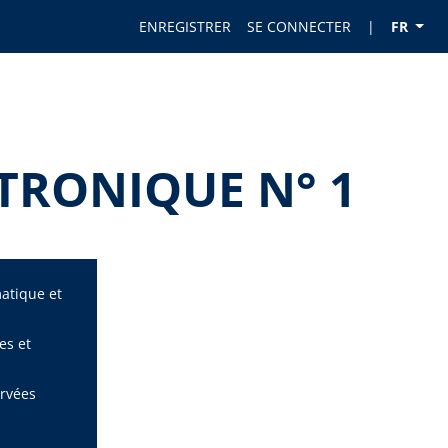
ENREGISTRER
SE CONNECTER
|
FR
TRONIQUE N° 1
matique et
es et
ervées