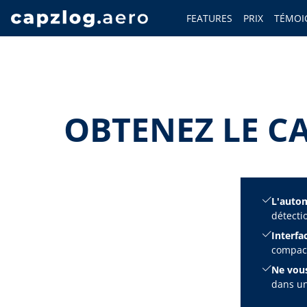
FEATURES
PRIX
TÉMOI
OBTENEZ LE C
L'automa
détecti
Interfac
compact
Ne vous
dans un