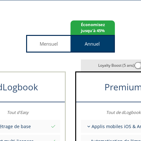
Économisez
jusqu'à 45%
Mensuel
Annuel
Loyalty Boost (5 ans)
dLogbook
Premiu
Tout d'Easy
Tout de dLogbook
étrage de base
Applis mobiles iOS & A
nitiales totales à une date
Entièrement hors ligne