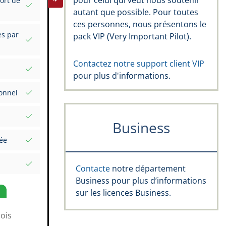
pour celui qui veut nous soutenir
ort de
autant que possible. Pour toutes
us vos
ces personnes, nous présentons le
es par
pack VIP (Very Important Pilot).
el
Contactez notre support client VIP
pour plus d'informations.
gnatures
perts
onnel
œil :
Business
une date
pe Rating,
ée
et valeurs
mplète
Contacte
notre département
Markers
Business pour plus d’informations
e vol
sur les licences Business.
ois