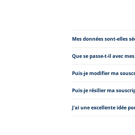
Mes données sont-elles s
Que se passe-t-il avec mes
Puis-je modifier ma sousc
Puis-je résilier ma souscri
J'ai une excellente idée p