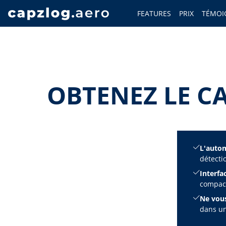
FEATURES
PRIX
TÉMOI
OBTENEZ LE C
L'automa
détecti
Interfac
compact
Ne vous
dans un