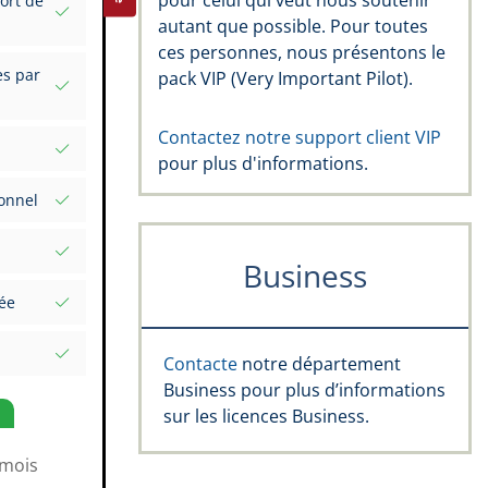
pour celui qui veut nous soutenir
ort de
autant que possible. Pour toutes
us vos
ces personnes, nous présentons le
es par
pack VIP (Very Important Pilot).
el
Contactez notre support client VIP
pour plus d'informations.
gnatures
perts
onnel
œil :
Business
une date
pe Rating,
ée
et valeurs
mplète
Contacte
notre département
Markers
Business pour plus d’informations
e vol
sur les licences Business.
 mois