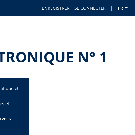
ENREGISTRER
SE CONNECTER
|
FR
TRONIQUE N° 1
matique et
es et
ervées