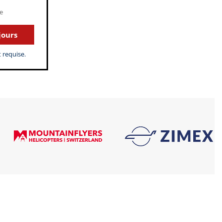
e
jours
 requise.