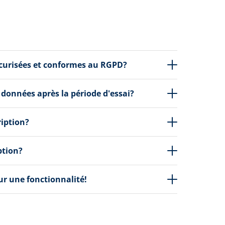
écurisées et conformes au RGPD?
 données après la période d'essai?
ription?
ption?
our une fonctionnalité!