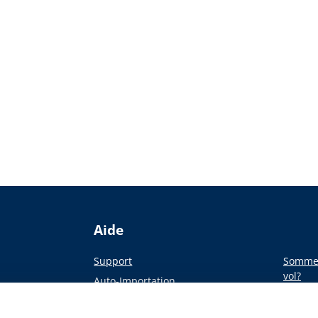
Aide
Support
Sommes
vol?
Auto-Importation
Du pap
a presse
Académie