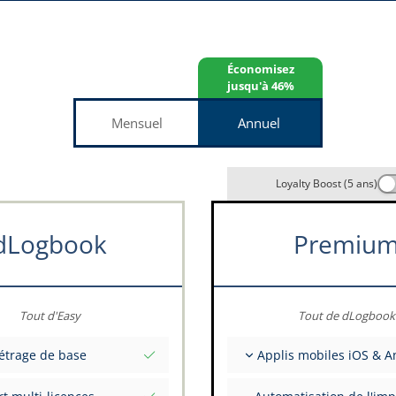
Économisez
jusqu'à 46%
Mensuel
Annuel
Loyalty Boost (5 ans)
dLogbook
Premiu
Tout d'Easy
Tout de dLogbook
étrage de base
Applis mobiles iOS & A
nitiales totales à une date
Entièrement hors ligne