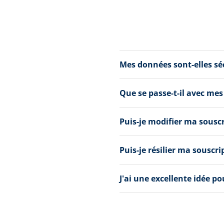
Mes données sont-elles s
Que se passe-t-il avec mes
Puis-je modifier ma sousc
Puis-je résilier ma souscri
J'ai une excellente idée p