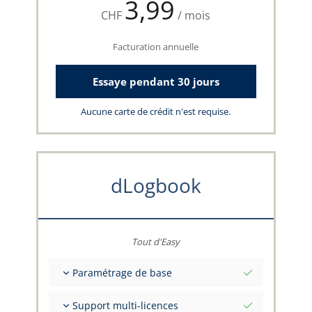
3,99
CHF
/ mois
Facturation annuelle
Essaye pendant 30 jours
Aucune carte de crédit n'est requise.
dLogbook
Tout d'Easy
Paramétrage de base
Valeurs initiales totales à une date
Support multi-licences
Conseils sur vos données par l'équipe