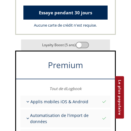
Essaye pendant 30 jours
Aucune carte de crédit n'est requise.
Loyalty Boost (5 ans)
Premium
Le plus populaire
Tout de dLogbook
Applis mobiles iOS & Android
Entièrement hors ligne
Automatisation de l'import de
Saisies de vol et FSTD
données
Installations illimitées sur tous vos appareils
Depuis plus de 400 API