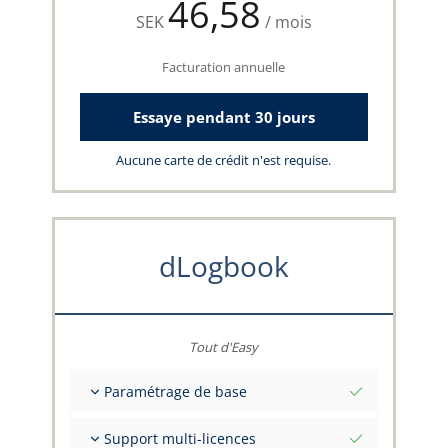
46,58
SEK
/ mois
Facturation annuelle
Essaye pendant 30 jours
Aucune carte de crédit n'est requise.
dLogbook
Tout d'Easy
Paramétrage de base
Valeurs initiales totales à une date
Support multi-licences
Conseils sur vos données par l'équipe