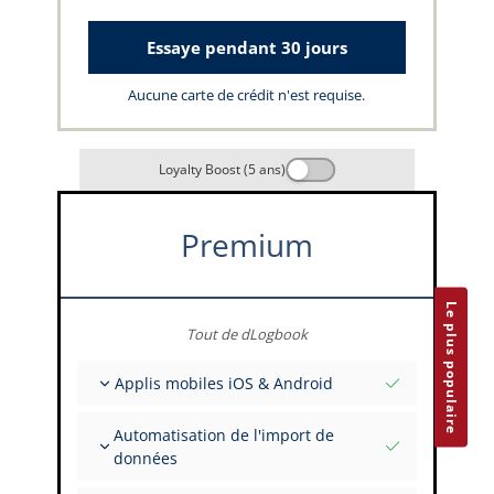
Essaye pendant 30 jours
Aucune carte de crédit n'est requise.
Loyalty Boost (5 ans)
Premium
Le plus populaire
Tout de dLogbook
Applis mobiles iOS & Android
Entièrement hors ligne
Automatisation de l'import de
Saisies de vol et FSTD
données
Installations illimitées sur tous vos appareils
Depuis plus de 400 API