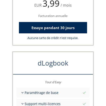
3,99
EUR
/ mois
Facturation annuelle
Essaye pendant 30 jours
Aucune carte de crédit n'est requise.
dLogbook
Tout d'Easy
Paramétrage de base
Valeurs initiales totales à une date
Support multi-licences
Conseils sur vos données par l'équipe