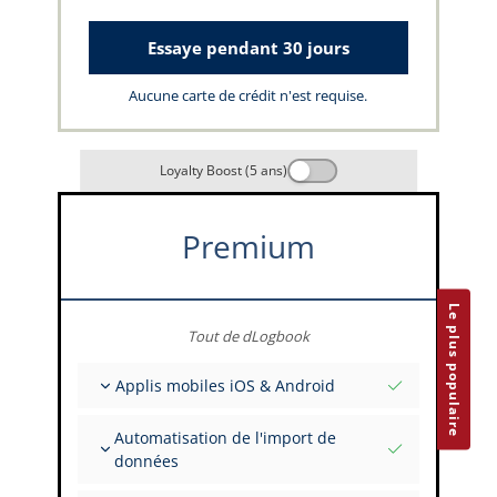
Essaye pendant 30 jours
Aucune carte de crédit n'est requise.
Loyalty Boost (5 ans)
Premium
Le plus populaire
Tout de dLogbook
Applis mobiles iOS & Android
Entièrement hors ligne
Automatisation de l'import de
Saisies de vol et FSTD
données
Installations illimitées sur tous vos appareils
Depuis plus de 400 API