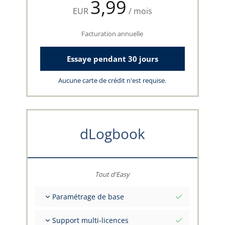
3,99
EUR
/ mois
Facturation annuelle
Essaye pendant 30 jours
Aucune carte de crédit n'est requise.
dLogbook
Tout d'Easy
Paramétrage de base
Valeurs initiales totales à une date
Support multi-licences
Conseils sur vos données par l'équipe