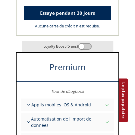
Essaye pendant 30 jours
Aucune carte de crédit n'est requise.
Loyalty Boost (5 ans)
Premium
Le plus populaire
Tout de dLogbook
Applis mobiles iOS & Android
Entièrement hors ligne
Automatisation de l'import de
Saisies de vol et FSTD
données
Installations illimitées sur tous vos appareils
Depuis plus de 400 API