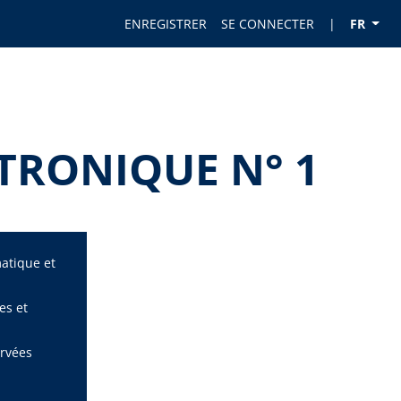
ENREGISTRER
SE CONNECTER
|
FR
TRONIQUE N° 1
matique et
es et
ervées