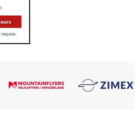
e
jours
 requise.