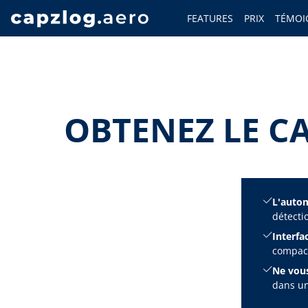
FEATURES
PRIX
TÉMOI
OBTENEZ LE C
L'automa
détecti
Interfac
compact
Ne vous
dans un