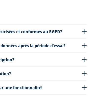
écurisées et conformes au RGPD?
 données après la période d'essai?
ription?
ption?
our une fonctionnalité!