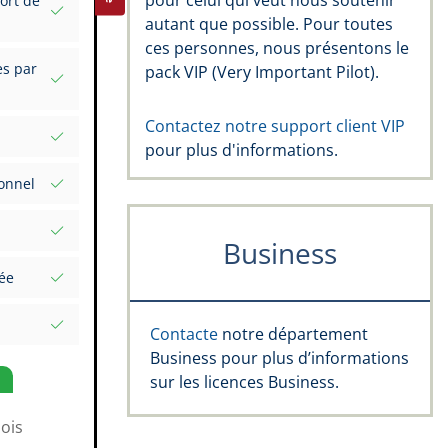
pour celui qui veut nous soutenir
ort de
autant que possible. Pour toutes
us vos
ces personnes, nous présentons le
es par
pack VIP (Very Important Pilot).
el
Contactez notre support client VIP
pour plus d'informations.
gnatures
perts
onnel
œil :
Business
une date
pe Rating,
ée
et valeurs
mplète
Contacte
notre département
Markers
Business pour plus d’informations
e vol
sur les licences Business.
ois