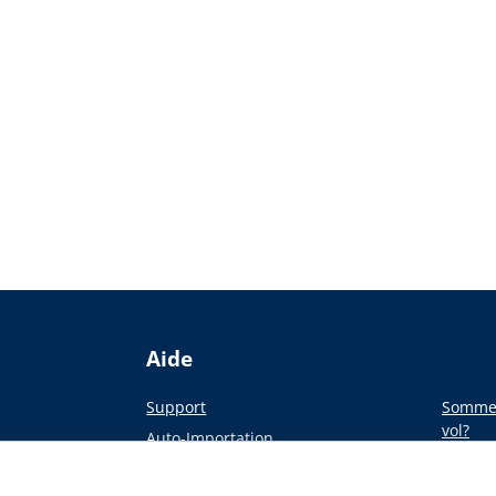
Aide
Support
Sommes
vol?
Auto-Importation
Du pap
a presse
Académie