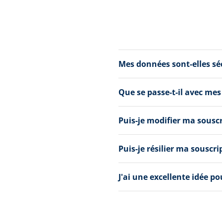
Mes données sont-elles s
Que se passe-t-il avec mes
Puis-je modifier ma sousc
Puis-je résilier ma souscri
J'ai une excellente idée p