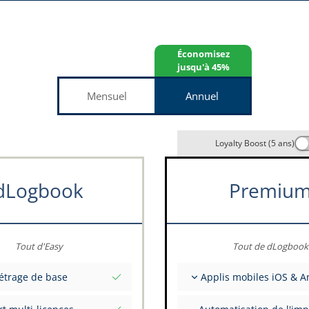
Économisez
jusqu'à 45%
Mensuel
Annuel
Loyalty Boost (5 ans)
dLogbook
Premiu
Tout d'Easy
Tout de dLogbook
étrage de base
Applis mobiles iOS & A
nitiales totales à une date
Entièrement hors ligne