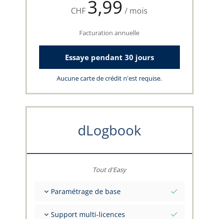
3,99
CHF
/ mois
Facturation annuelle
Essaye pendant 30 jours
Aucune carte de crédit n'est requise.
dLogbook
Tout d'Easy
Paramétrage de base
Valeurs initiales totales à une date
Support multi-licences
Conseils sur vos données par l'équipe