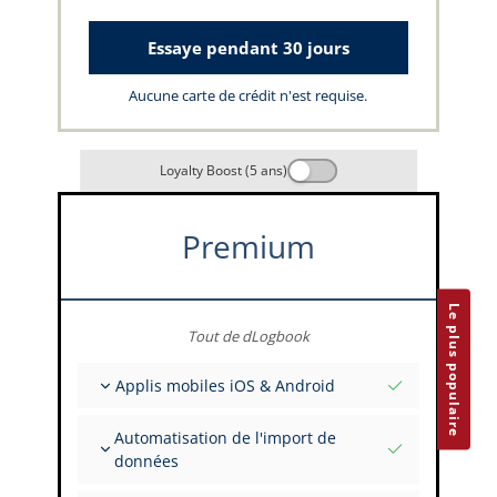
Essaye pendant 30 jours
Aucune carte de crédit n'est requise.
Loyalty Boost (5 ans)
Premium
Le plus populaire
Tout de dLogbook
Applis mobiles iOS & Android
Entièrement hors ligne
Automatisation de l'import de
Saisies de vol et FSTD
données
Installations illimitées sur tous vos appareils
Depuis plus de 400 API