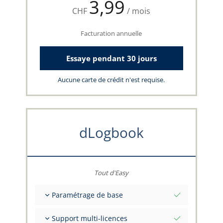
3,99
CHF
/ mois
Facturation annuelle
Essaye pendant 30 jours
Aucune carte de crédit n'est requise.
dLogbook
Tout d'Easy
Paramétrage de base
Valeurs initiales totales à une date
Support multi-licences
Conseils sur vos données par l'équipe