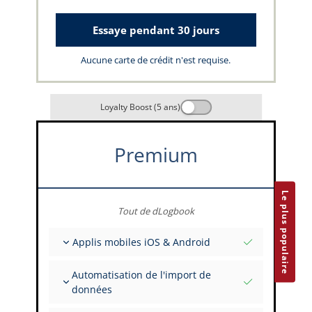
Essaye pendant 30 jours
Aucune carte de crédit n'est requise.
Loyalty Boost (5 ans)
Premium
Le plus populaire
Tout de dLogbook
Applis mobiles iOS & Android
Entièrement hors ligne
Automatisation de l'import de
Saisies de vol et FSTD
données
Installations illimitées sur tous vos appareils
Depuis plus de 400 API