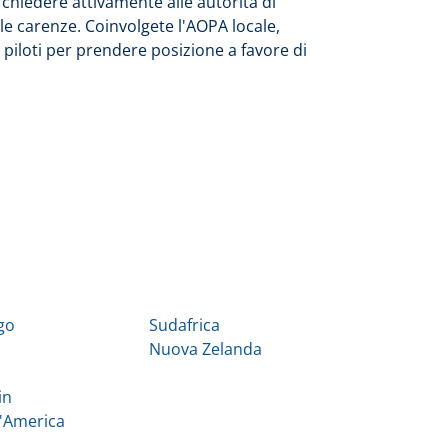
è chiedere attivamente alle autorità di
 le carenze. Coinvolgete l'AOPA locale,
i piloti per prendere posizione a favore di
go
Sudafrica
Nuova Zelanda
in
d'America