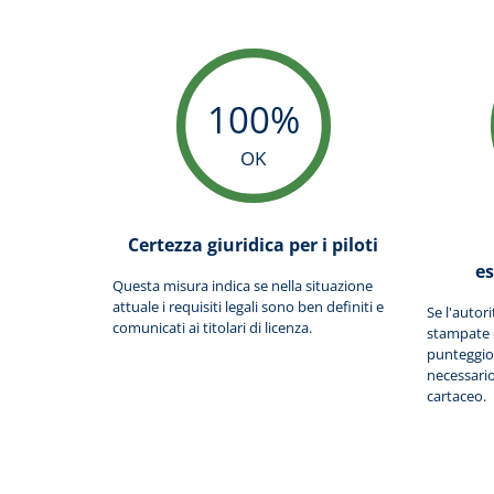
100%
OK
Certezza giuridica per i piloti
e
Questa misura indica se nella situazione
attuale i requisiti legali sono ben definiti e
Se l'autor
comunicati ai titolari di licenza.
stampate da
punteggio
necessario 
cartaceo.