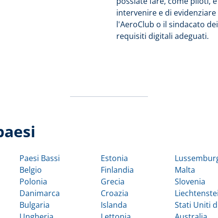
possiate fare, come piloti, 
intervenire e di evidenziare
l'AeroClub o il sindacato de
requisiti digitali adeguati.
paesi
Paesi Bassi
Estonia
Lussembur
Belgio
Finlandia
Malta
Polonia
Grecia
Slovenia
Danimarca
Croazia
Liechtenste
Bulgaria
Islanda
Stati Uniti 
Ungheria
Lettonia
Australia