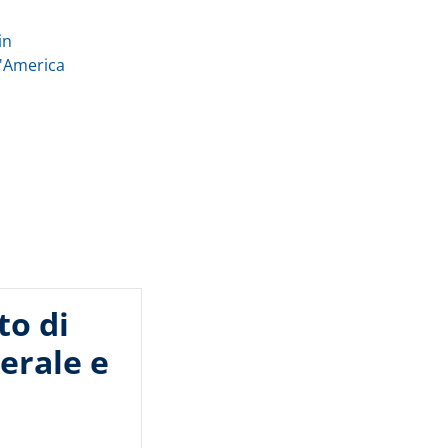
in
d'America
to di
nerale e