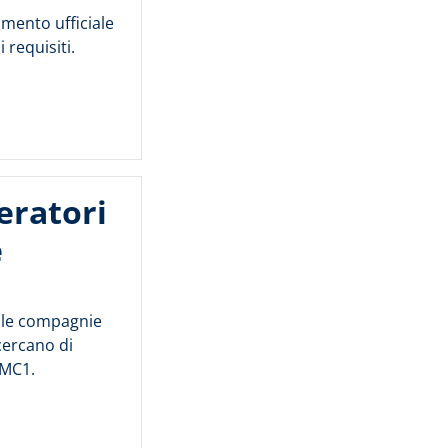
umento ufficiale
 requisiti.
eratori
e
, le compagnie
cercano di
AMC1.