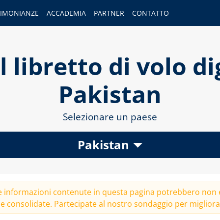
TIMONIANZE
ACCADEMIA
PARTNER
CONTATTO
 libretto di volo di
Pakistan
Selezionare un paese
Pakistan
Le informazioni contenute in questa pagina potrebbero non 
e consolidate. Partecipate al nostro
sondaggio
per migliorar