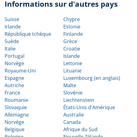
Informations sur d'autres pays
Suisse
Chypre
Irlande
Estonie
République tchèque
Finlande
Suède
Grèce
Italie
Croatie
Portugal
Islande
Norvège
Lettonie
Royaume-Uni
Lituanie
Espagne
Luxembourg (en anglais)
Autriche
Malte
France
Slovénie
Roumanie
Liechtenstein
Slovaquie
États-Unis d'Amérique
Allemagne
Australie
Norvège
Canada
Belgique
Afrique du Sud
Pologne
Nouvelle Zélande