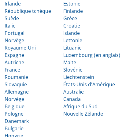
Irlande
Estonie
République tchèque
Finlande
Suède
Grèce
Italie
Croatie
Portugal
Islande
Norvège
Lettonie
Royaume-Uni
Lituanie
Espagne
Luxembourg (en anglais)
Autriche
Malte
France
Slovénie
Roumanie
Liechtenstein
Slovaquie
États-Unis d'Amérique
Allemagne
Australie
Norvège
Canada
Belgique
Afrique du Sud
Pologne
Nouvelle Zélande
Danemark
Bulgarie
Hongrie