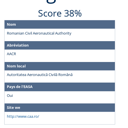
Score 38%
Nom
Romanian Civil Aeronautical Authority
Abréviation
AACR
Nom local
Autoritatea Aeronautică Civilă Română
Pays de l'EASA
Oui
Site we
http://www.caa.ro/