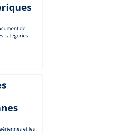
ériques
document de
es catégories
es
nnes
aériennes et les