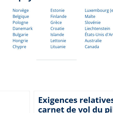
Norvège
Estonie
Luxembourg (e
Belgique
Finlande
Malte
Pologne
Grèce
Slovénie
Danemark
Croatie
Liechtenstein
Bulgarie
Islande
États-Unis d'
Hongrie
Lettonie
Australie
Chypre
Lituanie
Canada
Exigences relative
carnet de vol du pi