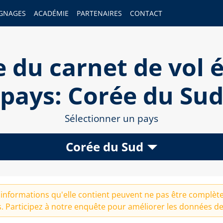
GNAGES
ACADÉMIE
PARTENAIRES
CONTACT
 du carnet de vol é
pays: Corée du Su
Sélectionner un pays
Corée du Sud
informations qu'elle contient peuvent ne pas être complètes
. Participez à notre
enquête
pour améliorer les données de