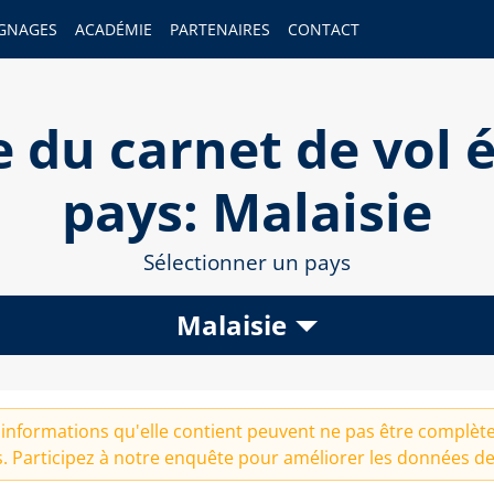
GNAGES
ACADÉMIE
PARTENAIRES
CONTACT
 du carnet de vol é
pays: Malaisie
Sélectionner un pays
Malaisie
informations qu'elle contient peuvent ne pas être complètes
. Participez à notre
enquête
pour améliorer les données de