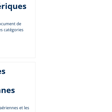
ériques
document de
es catégories
es
nnes
aériennes et les