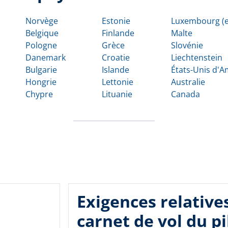
Norvège
Estonie
Luxembourg (e
Belgique
Finlande
Malte
Pologne
Grèce
Slovénie
Danemark
Croatie
Liechtenstein
Bulgarie
Islande
États-Unis d'
Hongrie
Lettonie
Australie
Chypre
Lituanie
Canada
Exigences relative
carnet de vol du pi