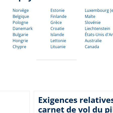
Norvège
Estonie
Luxembourg (e
Belgique
Finlande
Malte
Pologne
Grèce
Slovénie
Danemark
Croatie
Liechtenstein
Bulgarie
Islande
États-Unis d'
Hongrie
Lettonie
Australie
Chypre
Lituanie
Canada
Exigences relative
carnet de vol du pi