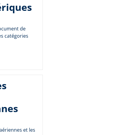
ériques
document de
es catégories
es
nnes
aériennes et les