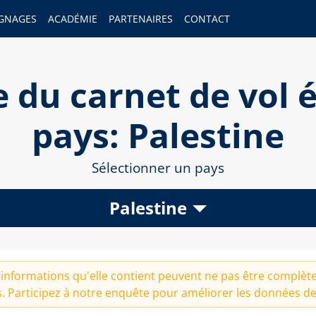
GNAGES
ACADÉMIE
PARTENAIRES
CONTACT
 du carnet de vol é
pays: Palestine
Sélectionner un pays
Palestine
informations qu'elle contient peuvent ne pas être complètes
. Participez à notre
enquête
pour améliorer les données de