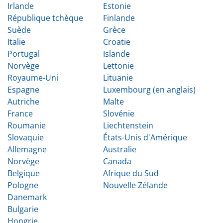
Irlande
Estonie
République tchèque
Finlande
Suède
Grèce
Italie
Croatie
Portugal
Islande
Norvège
Lettonie
Royaume-Uni
Lituanie
Espagne
Luxembourg (en anglais)
Autriche
Malte
France
Slovénie
Roumanie
Liechtenstein
Slovaquie
États-Unis d'Amérique
Allemagne
Australie
Norvège
Canada
Belgique
Afrique du Sud
Pologne
Nouvelle Zélande
Danemark
Bulgarie
Hongrie