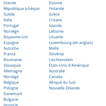
Irlande
Estonie
République tchèque
Finlande
Suède
Grèce
Italie
Croatie
Portugal
Islande
Norvège
Lettonie
Royaume-Uni
Lituanie
Espagne
Luxembourg (en anglais)
Autriche
Malte
France
Slovénie
Roumanie
Liechtenstein
Slovaquie
États-Unis d'Amérique
Allemagne
Australie
Norvège
Canada
Belgique
Afrique du Sud
Pologne
Nouvelle Zélande
Danemark
Bulgarie
Hongrie