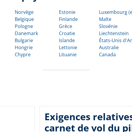
Norvège
Estonie
Luxembourg (e
Belgique
Finlande
Malte
Pologne
Grèce
Slovénie
Danemark
Croatie
Liechtenstein
Bulgarie
Islande
États-Unis d'
Hongrie
Lettonie
Australie
Chypre
Lituanie
Canada
Exigences relative
carnet de vol du pi