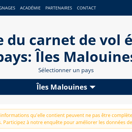
GNAGES
ACADÉMIE
PARTENAIRES
CONTACT
 du carnet de vol é
pays: Îles Malouine
Sélectionner un pays
Îles Malouines
informations qu'elle contient peuvent ne pas être complètes
. Participez à notre
enquête
pour améliorer les données de