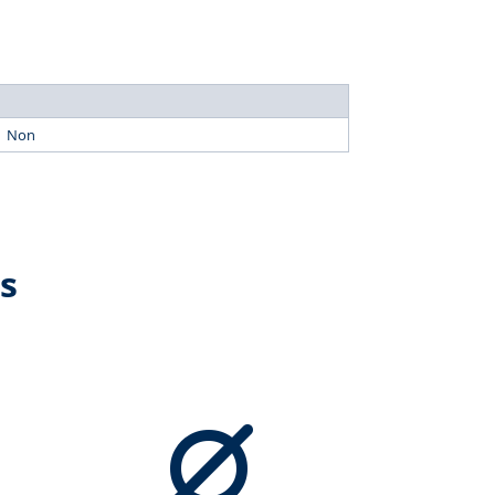
Non
s