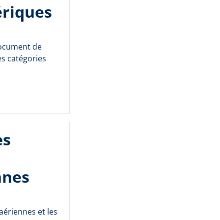
ériques
document de
es catégories
es
nnes
aériennes et les