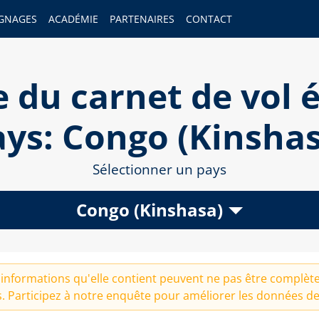
GNAGES
ACADÉMIE
PARTENAIRES
CONTACT
 du carnet de vol é
ays: Congo (Kinshas
Sélectionner un pays
Congo (Kinshasa)
informations qu'elle contient peuvent ne pas être complètes
. Participez à notre
enquête
pour améliorer les données de