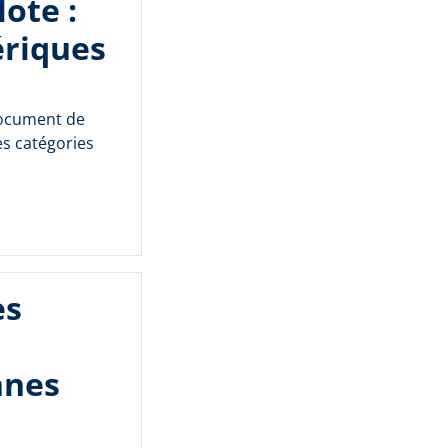
lote :
ériques
document de
es catégories
es
nnes